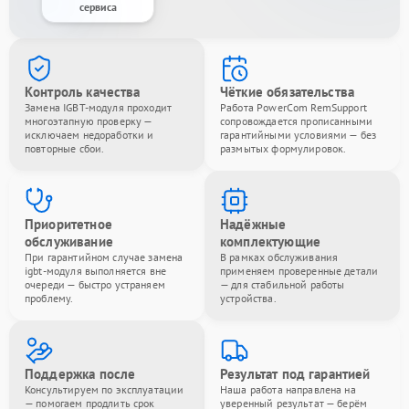
сервиса
Контроль качества
Чёткие обязательства
Замена IGBT-модуля проходит
Работа PowerCom RemSupport
многоэтапную проверку —
сопровождается прописанными
исключаем недоработки и
гарантийными условиями — без
повторные сбои.
размытых формулировок.
Приоритетное
Надёжные
обслуживание
комплектующие
При гарантийном случае замена
В рамках обслуживания
igbt-модуля выполняется вне
применяем проверенные детали
очереди — быстро устраняем
— для стабильной работы
проблему.
устройства.
Поддержка после
Результат под гарантией
Консультируем по эксплуатации
Наша работа направлена на
— помогаем продлить срок
уверенный результат — берём