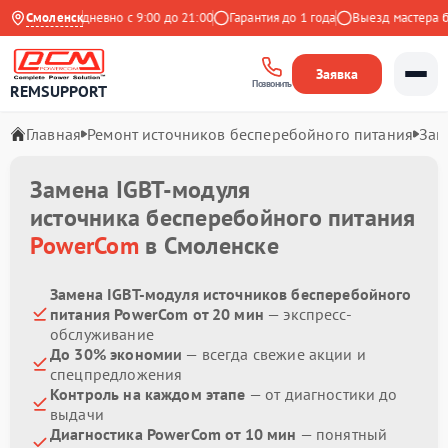
ндекс
Смоленск
Ежедневно с 9:00 до 21:00
Гарантия до 1 года
Выезд мастера бес
Заявка
Позвонить
REMSUPPORT
Главная
Ремонт источников бесперебойного питания
Зам
Замена IGBT-модуля
источника бесперебойного питания
PowerCom
в Смоленске
Замена IGBT-модуля источников бесперебойного
питания PowerCom от 20 мин
— экспресс-
обслуживание
До 30% экономии
— всегда свежие акции и
спецпредложения
Контроль на каждом этапе
— от диагностики до
выдачи
Диагностика PowerCom от 10 мин
— понятный