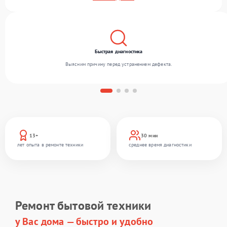
включая , , . Мы беремся за задачи любой сложности и обеспечиваем надежный
результат благодаря использованию современного оборудования.
Быстрая диагностика
Выясним причину перед устранением дефекта.
13+
30 мин
лет опыта в ремонте техники
среднее время диагностики
Ремонт бытовой техники
у Вас дома — быстро и удобно