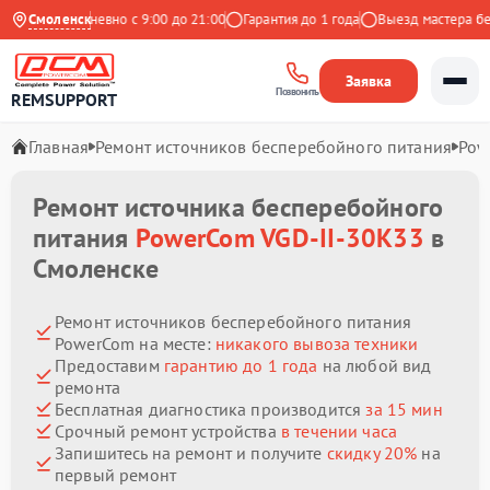
екс
Смоленск
Ежедневно с 9:00 до 21:00
Гарантия до 1 года
Выезд мастера беспл
Заявка
Позвонить
REMSUPPORT
Главная
Ремонт источников бесперебойного питания
Pow
Ремонт источника бесперебойного
питания
PowerCom VGD-II-30K33
в
Смоленске
Ремонт источников бесперебойного питания
PowerCom на месте:
никакого вывоза техники
Предоставим
гарантию до 1 года
на любой вид
ремонта
Бесплатная диагностика производится
за 15 мин
Срочный ремонт устройства
в течении часа
Запишитесь на ремонт и получите
скидку 20%
на
первый ремонт