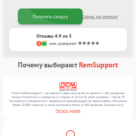
Получить скидку
Цены на ремонт
Отзывы 4.9 из 5
нам доверяют 🌟🌟🌟🌟🌟
Почему выбирают
RemSupport
PowerComRemSupport — экспертный сервисный центр по ремонту и обслуживанию
техники PowerCom в Смоленске со стажем от 10 лет. В штате компании — более 19
технических специалистов с профильной квалификацией. За время работы обслужено
более 10 000 клиентов, а также выполнено более 12 000 ремонтов. Ежемесячно в
сервисный центр поступает свыше 300 единиц техники, включая , , . Мы устраняем
Читать далее
поломки любой сложности и предлагаем стабильный уровень сервиса благодаря
опыту команды.