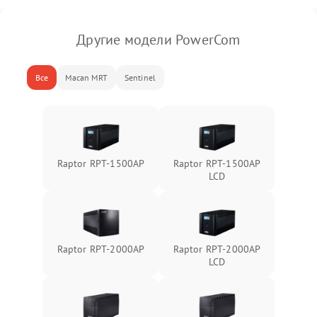
Другие модели PowerCom
Все
Macan MRT
Sentinel
Raptor RPT-1500AP
Raptor RPT-1500AP
LCD
Raptor RPT-2000AP
Raptor RPT-2000AP
LCD