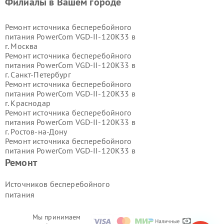
Филиалы в Вашем городе
Ремонт источника бесперебойного
питания PowerCom VGD-II-120K33 в
г.
Москва
Ремонт источника бесперебойного
питания PowerCom VGD-II-120K33 в
г.
Санкт-Петербург
Ремонт источника бесперебойного
питания PowerCom VGD-II-120K33 в
г.
Краснодар
Ремонт источника бесперебойного
питания PowerCom VGD-II-120K33 в
г.
Ростов-на-Дону
Ремонт источника бесперебойного
питания PowerCom VGD-II-120K33 в
г.
Нижний Новгород
Ремонт
Ремонт источника бесперебойного
питания PowerCom VGD-II-120K33 в
Источников бесперебойного
г.
Новосибирск
питания
Ремонт источника бесперебойного
питания PowerCom VGD-II-120K33 в
г.
Екатеринбург
Мы принимаем