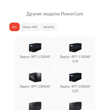
Другие модели PowerCom
Все
Macan MRT
Sentinel
Raptor RPT-1500AP
Raptor RPT-1500AP
LCD
Raptor RPT-2000AP
Raptor RPT-2000AP
LCD