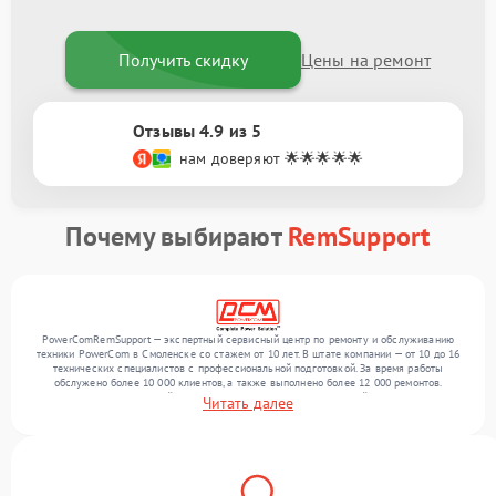
Получить скидку
Цены на ремонт
Отзывы 4.9 из 5
нам доверяют 🌟🌟🌟🌟🌟
Почему выбирают
RemSupport
PowerComRemSupport — экспертный сервисный центр по ремонту и обслуживанию
техники PowerCom в Смоленске со стажем от 10 лет. В штате компании — от 10 до 16
технических специалистов с профессиональной подготовкой. За время работы
обслужено более 10 000 клиентов, а также выполнено более 12 000 ремонтов.
Ежемесячно в сервисный центр поступает более 300 обращений, включая , , . Мы
Читать далее
выполняем ремонт различного уровня сложности и гарантируем высокое качество
обслуживания благодаря опыту команды.