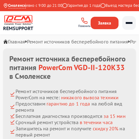
кс
Ежедневно с 9:00 до 21:00
Смоленск
Гарантия до 1 года
Выезд мастера беспла
Заявка
Позвонить
REMSUPPORT
Главная
Ремонт источников бесперебойного питания
Pow
Ремонт источника бесперебойного
питания
PowerCom VGD-II-120K33
в Смоленске
Ремонт источников бесперебойного питания
PowerCom на месте:
никакого вывоза техники
Предоставим
гарантию до 1 года
на любой вид
ремонта
Бесплатная диагностика производится
за 15 мин
Срочный ремонт устройства
в течении часа
Запишитесь на ремонт и получите
скидку 20%
на
первый ремонт