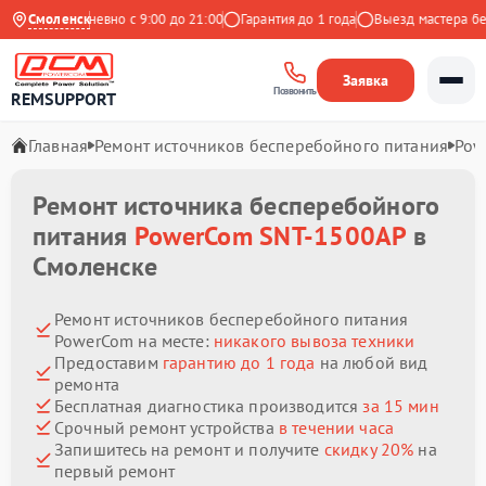
екс
Смоленск
Ежедневно с 9:00 до 21:00
Гарантия до 1 года
Выезд мастера беспл
Заявка
Позвонить
REMSUPPORT
Главная
Ремонт источников бесперебойного питания
Pow
Ремонт источника бесперебойного
питания
PowerCom SNT-1500AP
в
Смоленске
Ремонт источников бесперебойного питания
PowerCom на месте:
никакого вывоза техники
Предоставим
гарантию до 1 года
на любой вид
ремонта
Бесплатная диагностика производится
за 15 мин
Срочный ремонт устройства
в течении часа
Запишитесь на ремонт и получите
скидку 20%
на
первый ремонт