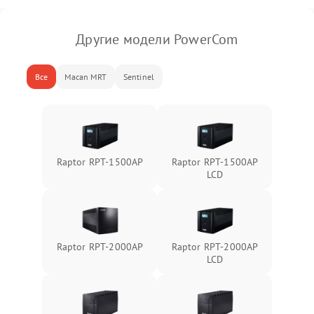
Другие модели PowerCom
Все
Macan MRT
Sentinel
Raptor RPT-1500AP
Raptor RPT-1500AP
LCD
Raptor RPT-2000AP
Raptor RPT-2000AP
LCD