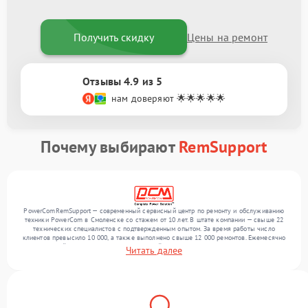
Получить скидку
Цены на ремонт
Отзывы 4.9 из 5
нам доверяют 🌟🌟🌟🌟🌟
Почему выбирают
RemSupport
PowerComRemSupport — современный сервисный центр по ремонту и обслуживанию
техники PowerCom в Смоленске со стажем от 10 лет. В штате компании — свыше 22
технических специалистов с подтвержденным опытом. За время работы число
клиентов превысило 10 000, а также выполнено свыше 12 000 ремонтов. Ежемесячно
в сервисный центр поступает от 300 устройств, включая , , . Мы беремся за задачи
Читать далее
любой сложности и поддерживаем высокий стандарт качества благодаря
отлаженным процессам ремонта.