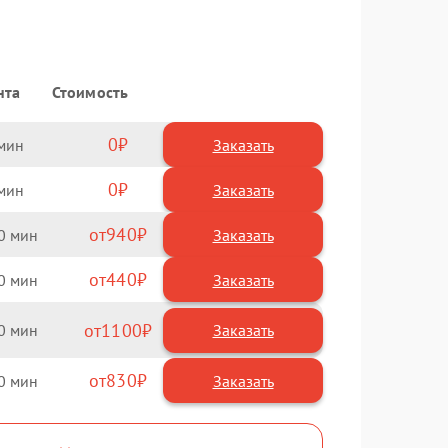
нта
Стоимость
0
Заказать
0
Заказать
940
0
440
0
1100
0
830
0