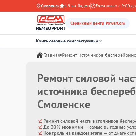
Смоленск
4.9 на Яндекс
Ежедневно с 9:00 до
Сервисный центр PowerCom
REMSUPPORT
Компьютерные комплектующие
Главная
Ремонт источников бесперебойно
Ремонт силовой час
источника беспере
Смоленске
Ремонт силовой части источников беспе
До 30% экономии
— самые выгодные усл
Контроль на каждом этапе
— от диагност