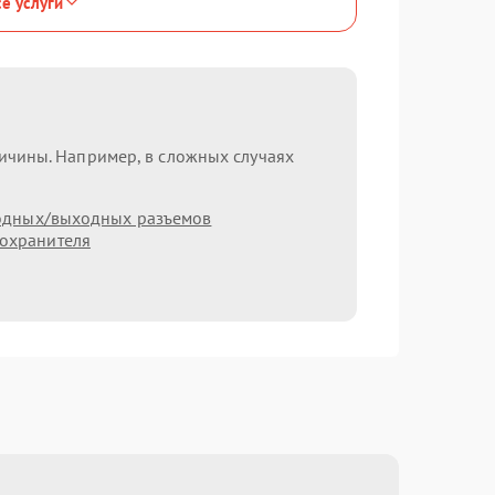
се услуги
ричины. Например, в сложных случаях
одных/выходных разъемов
охранителя