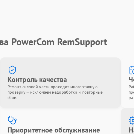
тва PowerCom RemSupport
Контроль качества
Ч
Ремонт силовой части проходит многоэтапную
Ра
проверку — исключаем недоработки и повторные
пр
сбои.
ра
Приоритетное обслуживание
Н