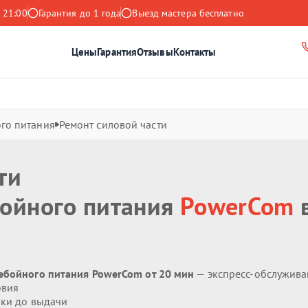
 21:00
Гарантия до 1 года
Выезд мастера бесплатно
Цены
Гарантия
Отзывы
Контакты
го питания
Ремонт силовой части
ти
бойного питания
PowerCom
ребойного питания PowerCom от 20 мин
— экспресс-обслужива
овия
ики до выдачи