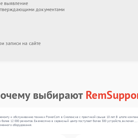
е выявление
дтверждающими документами
и записи на сайте
очему выбирают
RemSuppo
монту и обслуживанию техники PowerCom в Смоленске с практикой свыше 10 лет. В штате компан
 более 12 000 ремонтов. Ежемесячно в сервисный центр поступает более 300 устройств, включая , 
еменного оборудования.