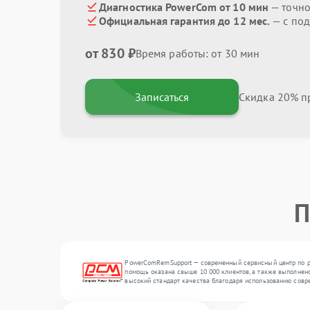
Диагностика PowerCom от 10 мин
— точно
Официальная гарантия до 12 мес.
— с по
от 830 ₽
Время работы: от 30 мин
Записаться
Скидка 20% пр
П
PowerComRemSupport — современный сервисный центр по ре
помощь оказана свыше 10 000 клиентов, а также выполнено
высокий стандарт качества благодаря использованию совр