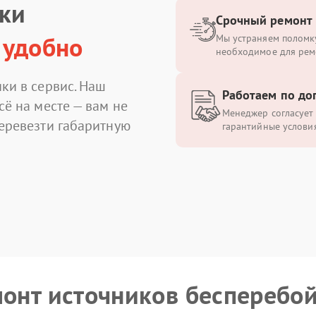
ики
Срочный ремонт
 удобно
Мы устраняем поломку
необходимое для рем
ки в сервис. Наш
Работаем по до
сё на месте — вам не
Менеджер согласует 
перевезти габаритную
гарантийные условия
монт источников бесперебо