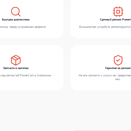
Быстрая диагностика
Срочный ремонт Powe
ичину перед устранением дефекта.
Большинство устройств ремонтируются 
Запчасти в наличии
Гарантия на ремонт
клад запчастей PowerCom в Смоленске.
На все запчасти и услуги мы предостав
мес.