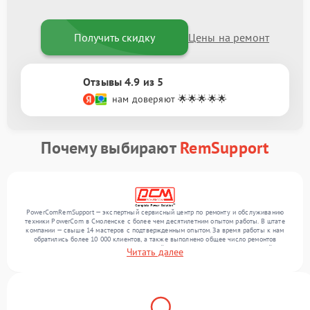
Получить скидку
Цены на ремонт
Отзывы 4.9 из 5
нам доверяют 🌟🌟🌟🌟🌟
Почему выбирают
RemSupport
PowerComRemSupport — экспертный сервисный центр по ремонту и обслуживанию
техники PowerCom в Смоленске с более чем десятилетним опытом работы. В штате
компании — свыше 14 мастеров с подтвержденным опытом. За время работы к нам
обратились более 10 000 клиентов, а также выполнено общее число ремонтов
превысило 12 000. Ежемесячно в сервисный центр поступает более 300 устройств,
Читать далее
включая , , . Мы работаем с широким спектром неисправностей и поддерживаем
высокий стандарт качества благодаря использованию современного оборудования.