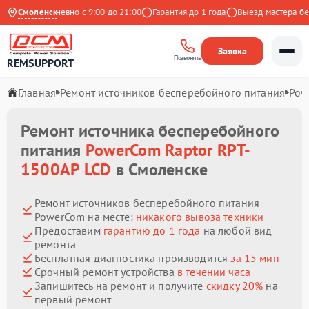
кс
Смоленск
Ежедневно с 9:00 до 21:00
Гарантия до 1 года
Выезд мастера беспл
Заявка
Позвонить
REMSUPPORT
Главная
Ремонт источников бесперебойного питания
Pow
Ремонт источника бесперебойного
питания
PowerCom Raptor RPT-
1500AP LCD
в Смоленске
Ремонт источников бесперебойного питания
PowerCom на месте:
никакого вывоза техники
Предоставим
гарантию до 1 года
на любой вид
ремонта
Бесплатная диагностика производится
за 15 мин
Срочный ремонт устройства
в течении часа
Запишитесь на ремонт и получите
скидку 20%
на
первый ремонт