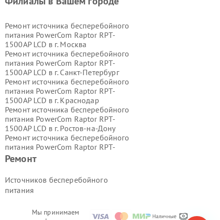
Филиалы в Вашем городе
Ремонт источника бесперебойного
питания PowerCom Raptor RPT-
1500AP LCD в г.
Москва
Ремонт источника бесперебойного
питания PowerCom Raptor RPT-
1500AP LCD в г.
Санкт-Петербург
Ремонт источника бесперебойного
питания PowerCom Raptor RPT-
1500AP LCD в г.
Краснодар
Ремонт источника бесперебойного
питания PowerCom Raptor RPT-
1500AP LCD в г.
Ростов-на-Дону
Ремонт источника бесперебойного
питания PowerCom Raptor RPT-
1500AP LCD в г.
Нижний Новгород
Ремонт
Ремонт источника бесперебойного
питания PowerCom Raptor RPT-
Источников бесперебойного
1500AP LCD в г.
Новосибирск
питания
Ремонт источника бесперебойного
питания PowerCom Raptor RPT-
1500AP LCD в г.
Екатеринбург
Мы принимаем