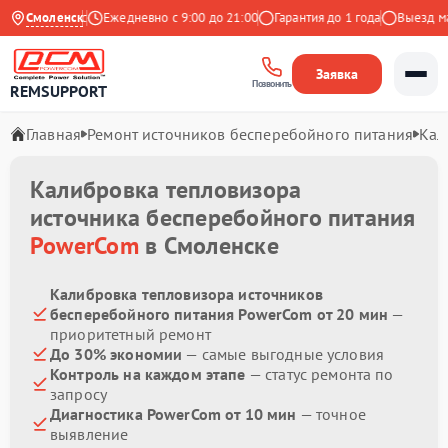
.9 на Яндекс
Смоленск
Ежедневно с 9:00 до 21:00
Гарантия до 1 года
Выезд маст
Заявка
Позвонить
REMSUPPORT
Главная
Ремонт источников бесперебойного питания
Кал
Калибровка тепловизора
источника бесперебойного питания
PowerCom
в Смоленске
Калибровка тепловизора источников
бесперебойного питания PowerCom от 20 мин
—
приоритетный ремонт
До 30% экономии
— самые выгодные условия
Контроль на каждом этапе
— статус ремонта по
запросу
Диагностика PowerCom от 10 мин
— точное
выявление