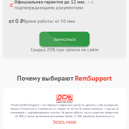
Официальная гарантия до 12 мес.
— с
подтверждающими документами
от 0 ₽
Время работы: от 30 мин
Записаться
Скидка 20% при записи на сайте
Почему выбирают
RemSupport
PowerComRemSupport — экспертный сервисный центр по ремонту и обслуживанию
техники PowerCom в Смоленске со стажем от 10 лет. В штате компании — свыше 22
инженеров с подтвержденным опытом. За время работы число клиентов превысило
10 000, а также выполнено выполнено более 12 000 ремонтов. Ежемесячно в
сервисный центр поступает свыше 300 единиц техники, включая , , . Мы работаем с
Читать далее
широким спектром неисправностей и предлагаем стабильный уровень сервиса
благодаря опыту команды.