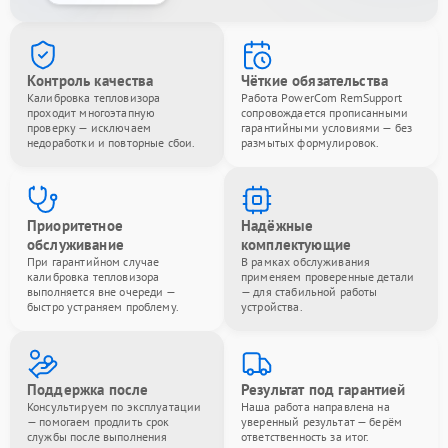
Контроль качества
Чёткие обязательства
Калибровка тепловизора
Работа PowerCom RemSupport
проходит многоэтапную
сопровождается прописанными
проверку — исключаем
гарантийными условиями — без
недоработки и повторные сбои.
размытых формулировок.
Приоритетное
Надёжные
обслуживание
комплектующие
При гарантийном случае
В рамках обслуживания
калибровка тепловизора
применяем проверенные детали
выполняется вне очереди —
— для стабильной работы
быстро устраняем проблему.
устройства.
Поддержка после
Результат под гарантией
Консультируем по эксплуатации
Наша работа направлена на
— помогаем продлить срок
уверенный результат — берём
службы после выполнения
ответственность за итог.