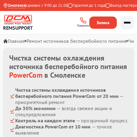
 Яндекс
Смоленск
Ежедневно с 9:00 до 21:00
Гарантия до 1 года
Выезд мастера б
Заявка
Позвонить
REMSUPPORT
Главная
Ремонт источников бесперебойного питания
Чис
Чистка системы охлаждения
источника бесперебойного питания
PowerCom
в Смоленске
Чистка системы охлаждения источников
бесперебойного питания PowerCom от 20 мин
—
приоритетный ремонт
До 30% экономии
— всегда свежие акции и
спецпредложения
Контроль на каждом этапе
— прозрачный процесс
Диагностика PowerCom от 10 мин
— точное
выявление