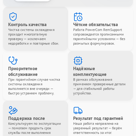
Контроль качества
Чёткие обязательства
Чистка системы охлаждения
Работа PowerCom RemSupport
проходит многоэтапную
сопровождается прописанными
проверку — исключаем
гарантийными условиями — без
недоработки и повторные сбои.
размытых формулировок.
Приоритетное
Надёжные
обслуживание
комплектующие
При гарантийном случае чистка
В рамках обслуживания
системы охлаждения
применяем проверенные детали
выполняется вне очереди —
— для стабильной работы
быстро устраняем проблему.
устройства.
Поддержка после
Результат под гарантией
Консультируем по эксплуатации
Наша работа направлена на
— помогаем продлить срок
уверенный результат — берём
службы после выполнения
ответственность за итог.