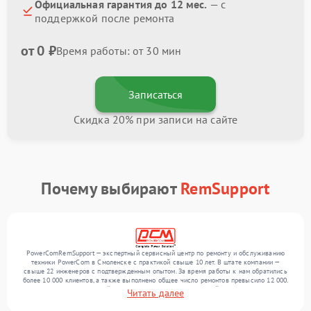
Официальная гарантия до 12 мес.
— с
поддержкой после ремонта
от 0 ₽
Время работы: от 30 мин
Записаться
Скидка 20% при записи на сайте
Почему выбирают
RemSupport
PowerComRemSupport — экспертный сервисный центр по ремонту и обслуживанию
техники PowerCom в Смоленске с практикой свыше 10 лет. В штате компании —
свыше 22 инженеров с подтвержденным опытом. За время работы к нам обратились
более 10 000 клиентов, а также выполнено общее число ремонтов превысило 12 000.
Ежемесячно в сервисный центр поступает более 300 устройств, включая , , . Мы
Читать далее
беремся за задачи любой сложности и поддерживаем высокий стандарт качества
благодаря использованию современного оборудования.