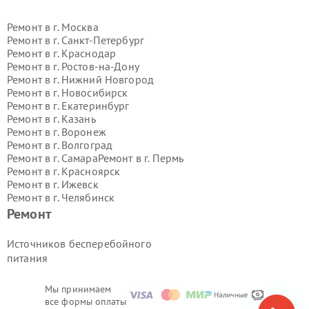
Ремонт в г.
Москва
Ремонт в г.
Санкт-Петербург
Ремонт в г.
Краснодар
Ремонт в г.
Ростов-на-Дону
Ремонт в г.
Нижний Новгород
Ремонт в г.
Новосибирск
Ремонт в г.
Екатеринбург
Ремонт в г.
Казань
Ремонт в г.
Воронеж
Ремонт в г.
Волгоград
Ремонт в г.
Самара
Ремонт в г.
Пермь
Ремонт в г.
Красноярск
Ремонт в г.
Ижевск
Ремонт в г.
Челябинск
Ремонт в г.
Тюмень
Ремонт в г.
Уфа
Ремонт
Ремонт в г.
Омск
Ремонт в г.
Иркутск
Ремонт в г.
Ярославль
Источников бесперебойного
Ремонт в г.
Саратов
питания
Ремонт в г.
Барнаул
Ремонт в г.
Тольятти
Ремонт в г.
Хабаровск
Мы принимаем
все формы оплаты
Ремонт в г.
Томск