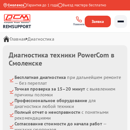
0 до 21:00
Смоленск
Гарантия до 1 года
Выезд мастера бесплатно
Заявка
Позвонить
REMSUPPORT
Главная
Диагностика
Диагностика техники PowerCom в
Смоленске
Бесплатная диагностика
при дальнейшем ремонте
— без переплат
Точная проверка за 15–20 минут
с выявлением
причины поломки
Профессиональное оборудование
для
диагностики любой техники
Полный отчет о неисправности
с понятными
рекомендациями
Согласование стоимости до начала работ
—
никаких сюрпризов