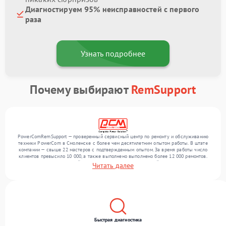
Диагностируем 95% неисправностей с первого
раза
Узнать подробнее
Почему выбирают
RemSupport
PowerComRemSupport — проверенный сервисный центр по ремонту и обслуживанию
техники PowerCom в Смоленске с более чем десятилетним опытом работы. В штате
компании — свыше 22 мастеров с подтвержденным опытом. За время работы число
клиентов превысило 10 000, а также выполнено выполнено более 12 000 ремонтов.
Ежемесячно в сервисный центр поступает более 300 устройств, включая , , . Мы
Читать далее
выполняем ремонт различного уровня сложности и поддерживаем высокий стандарт
качества благодаря опыту команды.
Быстрая диагностика